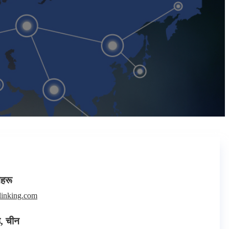
गहरू
inking.com
उ, चीन