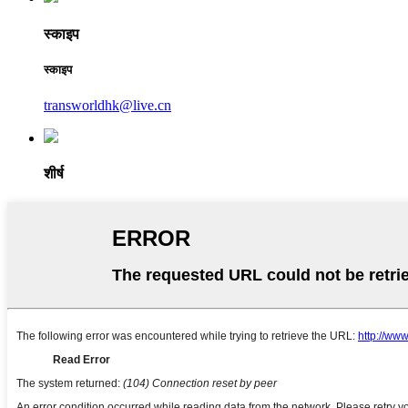
स्काइप
स्काइप
transworldhk@live.cn
शीर्ष