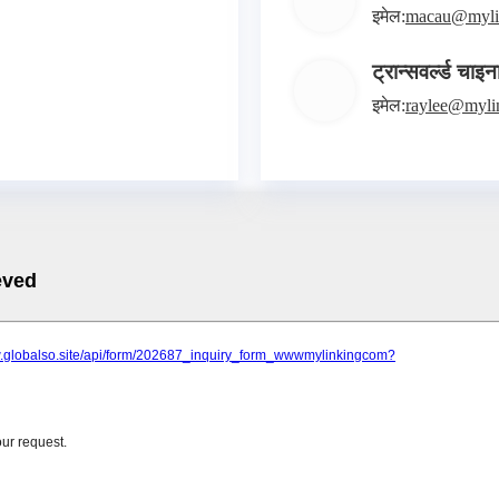
इमेल:
macau@myli
ट्रान्सवर्ल्ड चाइन
इमेल:
raylee@myli