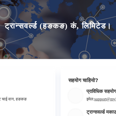
ट्रान्सवर्ल्ड (हङकङ) कं, लिमिटेड।
सहयोग चाहियो?
प्राविधिक सहयो
न्ट चाई वान, हङकङ
इमेल:
support@myl
ट्रान्सवर्ल्ड मका