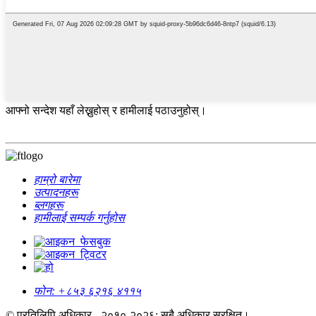
आफ्नो सन्देश यहाँ लेख्नुहोस् र हामीलाई पठाउनुहोस्।
हाम्रो बारेमा
उत्पादनहरू
ब्लगहरू
हामीलाई सम्पर्क गर्नुहोस
फोन:
+८५३ ६२१६ ४११५
© प्रतिलिपि अधिकार - २०१०-२०२६: सबै अधिकार सुरक्षित।